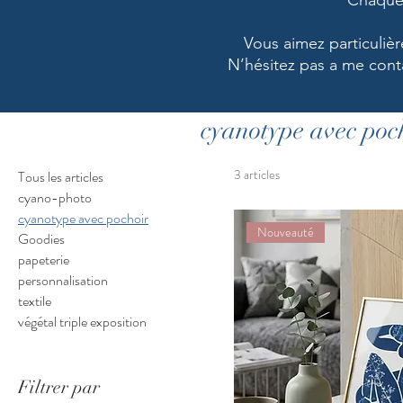
Chaque 
Vous aimez particuliè
N’hésitez pas a me conta
cyanotype avec poc
3 articles
Tous les articles
cyano-photo
cyanotype avec pochoir
Nouveauté
Goodies
papeterie
personnalisation
textile
végétal triple exposition
Filtrer par