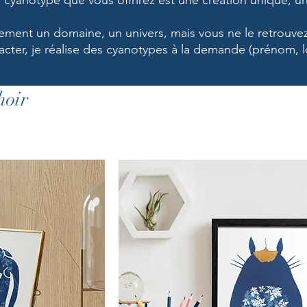
cyanotype que vous offrirez est une création unique, un 
rement un domaine, un univers, mais vous ne le retrouve
cter, je réalise des cyanotypes à la demande (prénom, l
hoir