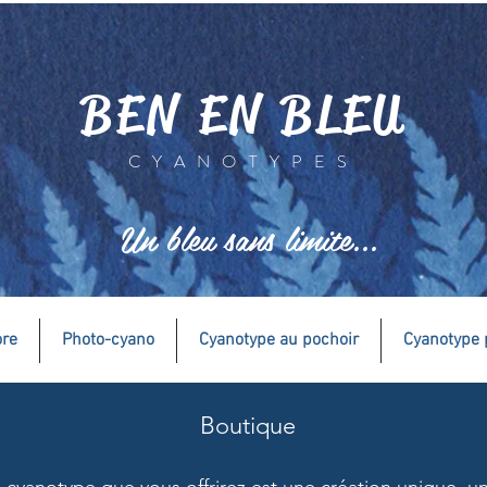
BEN EN BLEU
CYANOTYPES
Un bleu sans limite...
ore
Photo-cyano
Cyanotype au pochoir
Cyanotype 
Boutique