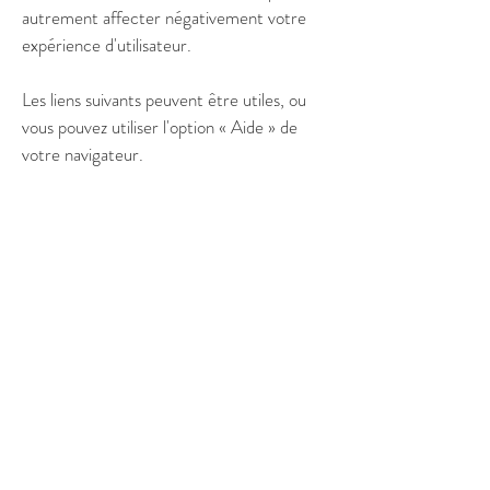
autrement affecter négativement votre
expérience d'utilisateur.
Les liens suivants peuvent être utiles, ou
vous pouvez utiliser l'option
«
Aide
»
de
votre navigateur.
Paramètres des cookies dans Firefox
Paramètres des cookies dans Internet
Explorer
Paramètres des cookies dans Google
Chrome
Paramètres des cookies dans Safari (OS X)
Paramètres des cookies dans Safari (iOS)
Paramètres des cookies dans Android
Pour refuser et empêcher que vos données
soient utilisées par Google Analytics sur